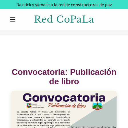
Da click y súmate a la red de constructores de paz
Red CoPaLa